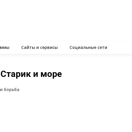
аммы
Сайты и сервисы
Социальные сети
 Старик и море
 и борьба
assniki
равить