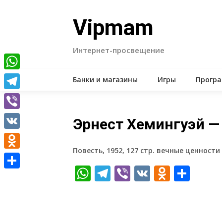
Skip
to
Vipmam
content
Интернет-просвещение
WhatsApp
Банки и магазины
Игры
Прогр
Telegram
Viber
Эрнест Хемингуэй —
VK
Повесть, 1952, 127 стр. вечные ценности
Odnoklassniki
WhatsApp
Telegram
Viber
VK
Odnokl
Отп
Отправить