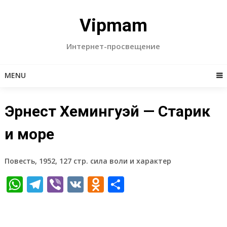
Skip
to
Vipmam
content
Интернет-просвещение
MENU
Эрнест Хемингуэй — Старик
и море
Повесть, 1952, 127 стр. сила воли и характер
WhatsApp
Telegram
Viber
VK
Odnoklassniki
Отправить