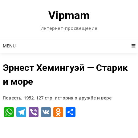
Skip
to
Vipmam
content
Интернет-просвещение
MENU
Эрнест Хемингуэй — Старик
и море
Повесть, 1952, 127 стр. история о дружбе и вере
WhatsApp
Telegram
Viber
VK
Odnoklassniki
Отправить