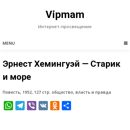
Skip
to
Vipmam
content
Интернет-просвещение
MENU
Эрнест Хемингуэй — Старик
и море
Повесть, 1952, 127 стр. общество, власть и правда
WhatsApp
Telegram
Viber
VK
Odnoklassniki
Отправить