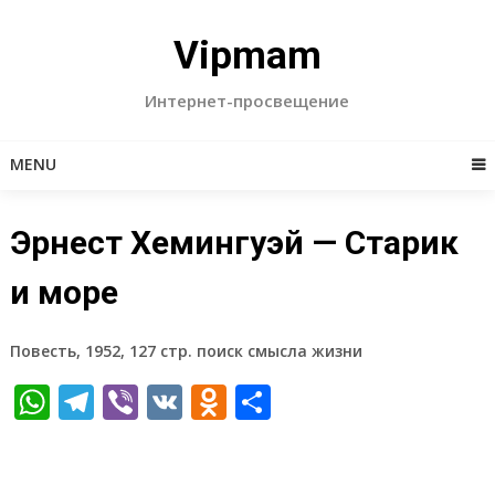
Skip
to
Vipmam
content
Интернет-просвещение
MENU
Эрнест Хемингуэй — Старик
и море
Повесть, 1952, 127 стр. поиск смысла жизни
WhatsApp
Telegram
Viber
VK
Odnoklassniki
Отправить