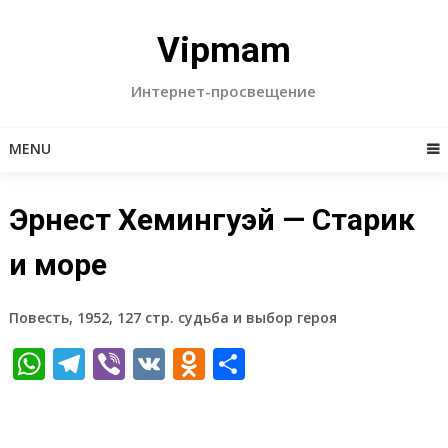
Skip
to
Vipmam
content
Интернет-просвещение
MENU
Эрнест Хемингуэй — Старик
и море
Повесть, 1952, 127 стр. судьба и выбор героя
WhatsApp
Telegram
Viber
VK
Odnoklassniki
Отправить