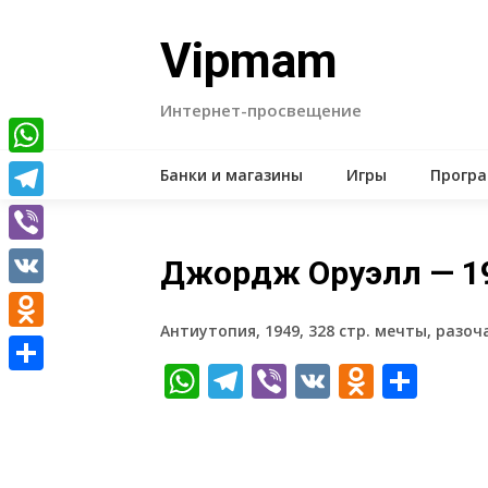
Skip
to
Vipmam
content
Интернет-просвещение
WhatsApp
Банки и магазины
Игры
Прогр
Telegram
Viber
Джордж Оруэлл — 1
VK
Антиутопия, 1949, 328 стр. мечты, раз
Odnoklassniki
WhatsApp
Telegram
Viber
VK
Odnokl
Отп
Отправить