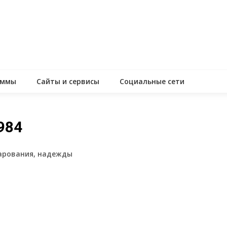
аммы
Сайты и сервисы
Социальные сети
984
очарования, надежды
assniki
равить