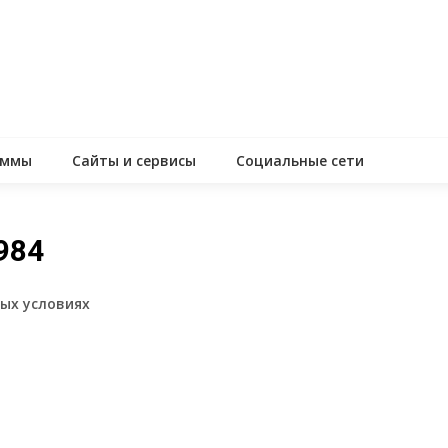
аммы
Сайты и сервисы
Социальные сети
984
вых условиях
assniki
равить