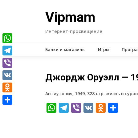
Skip
to
Vipmam
content
Интернет-просвещение
WhatsApp
Банки и магазины
Игры
Прогр
Telegram
Viber
Джордж Оруэлл — 1
VK
Антиутопия, 1949, 328 стр. жизнь в суро
Odnoklassniki
WhatsApp
Telegram
Viber
VK
Odnokl
Отп
Отправить