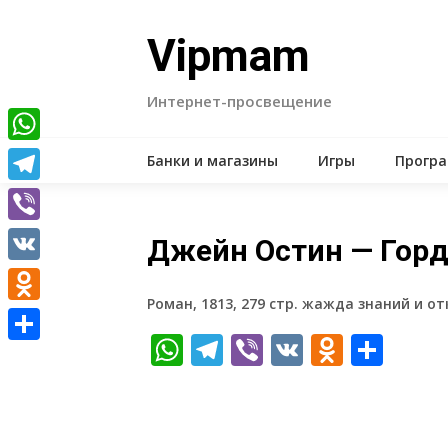
Skip
to
Vipmam
content
Интернет-просвещение
WhatsApp
Банки и магазины
Игры
Прогр
Telegram
Viber
Джейн Остин — Горд
VK
Роман, 1813, 279 стр. жажда знаний и о
Odnoklassniki
WhatsApp
Telegram
Viber
VK
Odnokl
Отп
Отправить