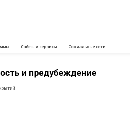
аммы
Сайты и сервисы
Социальные сети
ость и предубеждение
ткрытий
assniki
равить