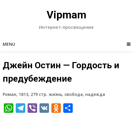
Skip
to
Vipmam
content
Интернет-просвещение
MENU
Джейн Остин — Гордость и
предубеждение
Роман, 1813, 279 стр. жизнь, свобода, надежда
WhatsApp
Telegram
Viber
VK
Odnoklassniki
Отправить