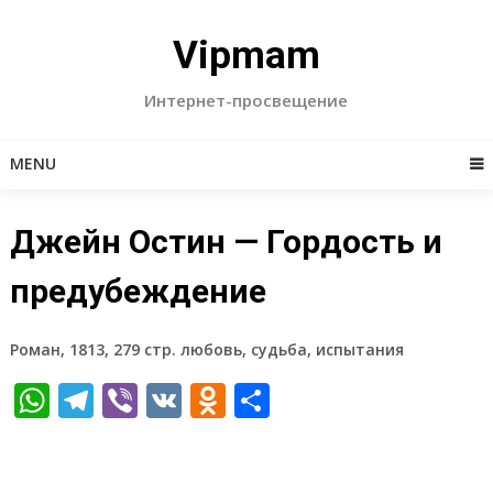
Skip
to
Vipmam
content
Интернет-просвещение
MENU
Джейн Остин — Гордость и
предубеждение
Роман, 1813, 279 стр. любовь, судьба, испытания
WhatsApp
Telegram
Viber
VK
Odnoklassniki
Отправить