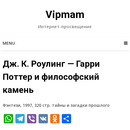
Skip
to
Vipmam
content
Интернет-просвещение
MENU
Дж. К. Роулинг — Гарри
Поттер и философский
камень
Фэнтези, 1997, 320 стр. тайны и загадки прошлого
WhatsApp
Telegram
Viber
VK
Odnoklassniki
Отправить