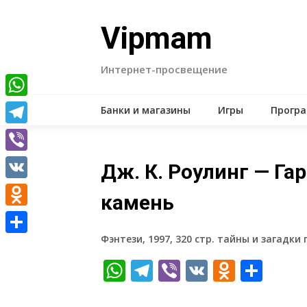
Skip
to
Vipmam
content
Интернет-просвещение
WhatsApp
Банки и магазины
Игры
Прогр
Telegram
Viber
Дж. К. Роулинг — Га
VK
камень
Odnoklassniki
Фэнтези, 1997, 320 стр. тайны и загадки
Отправить
WhatsApp
Telegram
Viber
VK
Odnokl
Отп