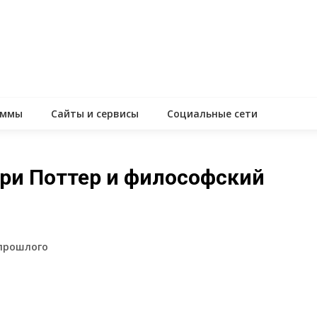
аммы
Сайты и сервисы
Социальные сети
рри Поттер и философский
 прошлого
assniki
равить