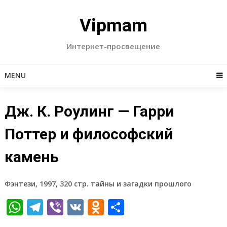
Skip
to
Vipmam
content
Интернет-просвещение
MENU
Дж. К. Роулинг — Гарри
Поттер и философский
камень
Фэнтези, 1997, 320 стр. тайны и загадки прошлого
WhatsApp
Telegram
Viber
VK
Odnoklassniki
Отправить