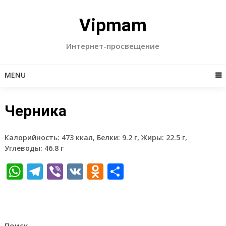
Skip
to
Vipmam
content
Интернет-просвещение
MENU
Черника
Калорийность: 473 ккал, Белки: 9.2 г, Жиры: 22.5 г,
Углеводы: 46.8 г
WhatsApp
Telegram
Viber
VK
Odnoklassniki
Отправить
Поиск