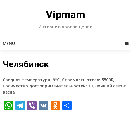
Skip
to
Vipmam
content
Интернет-просвещение
MENU
Челябинск
Средняя температура: 9°C, Стоимость отеля: 5500₽,
Количество достопримечательностей: 10, Лучший сезон:
весна
WhatsApp
Telegram
Viber
VK
Odnoklassniki
Отправить