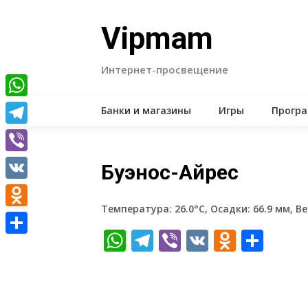
Skip
to
Vipmam
content
Интернет-просвещение
WhatsApp
Банки и магазины
Игры
Прогр
Telegram
Viber
Буэнос-Айрес
VK
Температура: 26.0°C, Осадки: 66.9 мм, Ве
Odnoklassniki
WhatsApp
Telegram
Viber
VK
Odnokl
Отп
Отправить