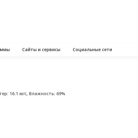
аммы
Сайты и сервисы
Социальные сети
тер: 16.1 м/с, Влажность: 69%
assniki
равить