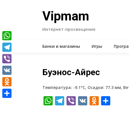
Skip
to
Vipmam
content
Интернет-просвещение
WhatsApp
Банки и магазины
Игры
Прогр
Telegram
Viber
Буэнос-Айрес
VK
Температура: -9.1°C, Осадки: 77.3 мм, Ве
Odnoklassniki
WhatsApp
Telegram
Viber
VK
Odnokl
Отп
Отправить