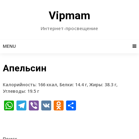
Skip
to
Vipmam
content
Интернет-просвещение
MENU
Апельсин
Калорийность: 166 ккал, Белки: 14.4 г, Жиры: 38.3 г,
Углеводы: 19.5 г
WhatsApp
Telegram
Viber
VK
Odnoklassniki
Отправить
Поиск