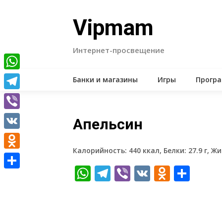
Skip
to
Vipmam
content
Интернет-просвещение
WhatsApp
Банки и магазины
Игры
Прогр
Telegram
Viber
Апельсин
VK
Калорийность: 440 ккал, Белки: 27.9 г, Жир
Odnoklassniki
WhatsApp
Telegram
Viber
VK
Odnokl
Отп
Отправить