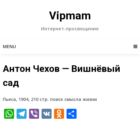
Skip
to
Vipmam
content
Интернет-просвещение
MENU
Антон Чехов — Вишнёвый
сад
Пьеса, 1904, 210 стр. поиск смысла жизни
WhatsApp
Telegram
Viber
VK
Odnoklassniki
Отправить