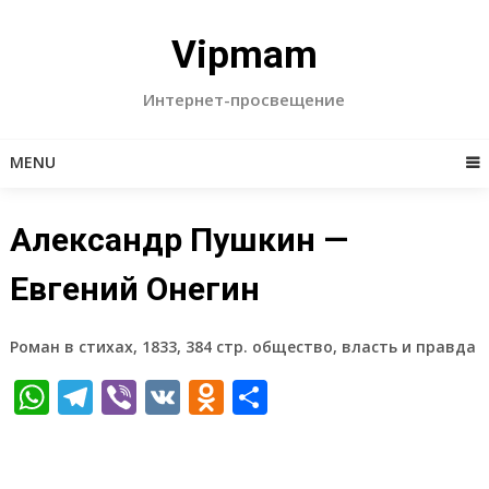
Skip
to
Vipmam
content
Интернет-просвещение
MENU
Александр Пушкин —
Евгений Онегин
Роман в стихах, 1833, 384 стр. общество, власть и правда
WhatsApp
Telegram
Viber
VK
Odnoklassniki
Отправить