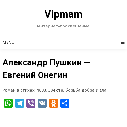
Skip
to
Vipmam
content
Интернет-просвещение
MENU
Александр Пушкин —
Евгений Онегин
Роман в стихах, 1833, 384 стр. борьба добра и зла
WhatsApp
Telegram
Viber
VK
Odnoklassniki
Отправить