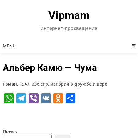
Skip
to
Vipmam
content
Интернет-просвещение
MENU
Альбер Камю — Чума
Роман, 1947, 336 стр. история о дружбе и вере
WhatsApp
Telegram
Viber
VK
Odnoklassniki
Отправить
Поиск